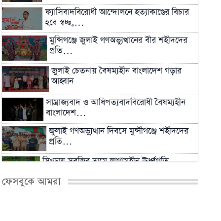
ফ্যাসিবাদবিরোধী আন্দোলনে হত্যাকাণ্ডের বিচার
হবে স্বচ্ছ,…
মুন্সিগঞ্জে জুলাই গণঅভ্যুত্থানের বীর শহীদদের
প্রতি…
জুলাই চেতনায় বৈষম্যহীন বাংলাদেশ গড়ার
আহ্বান
সাম্রাজ্যবাদ ও আধিপত্যবাদবিরোধী বৈষম্যহীন
বাংলাদেশ…
জুলাই গণঅভ্যুত্থান দিবসে মুন্সীগঞ্জে শহীদদের
প্রতি…
সিংড়ায় সবজির দামে লাগামহীন ঊর্ধ্বগতি,
প্রশাসনের নজরদারি…
ফেসবুকে আমরা
২০২৬ সালের মধ্যেই বন্ধ শিল্পকারখানা চালুর
প্রক্রিয়া…
মিরকাদিমের সাবেক ছাত্রদল নেতা ও বিএনপি