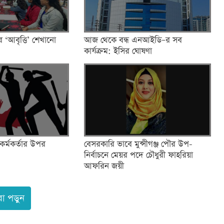
র ‘আবৃত্তি’ শেখানো
আজ থেকে বন্ধ এনআইডি–র সব
কার্যক্রম: ইসির ঘোষণা
 কর্মকর্তার উপর
বেসরকারি ভাবে মুন্সীগঞ্জ পৌর উপ-
নির্বাচনে মেয়র পদে চৌধুরী ফাহরিয়া
আফরিন জয়ী
ো পড়ুন