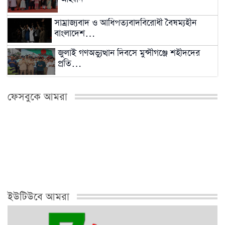
সাম্রাজ্যবাদ ও আধিপত্যবাদবিরোধী বৈষম্যহীন
বাংলাদেশ…
জুলাই গণঅভ্যুত্থান দিবসে মুন্সীগঞ্জে শহীদদের
প্রতি…
সিংড়ায় সবজির দামে লাগামহীন ঊর্ধ্বগতি, প্রশাসনের
ফেসবুকে আমরা
নজরদারি…
২০২৬ সালের মধ্যেই বন্ধ শিল্পকারখানা চালুর
প্রক্রিয়া…
মিরকাদিমের সাবেক ছাত্রদল নেতা ও বিএনপি নেতা
মফিজুল…
ইউটিউবে আমরা