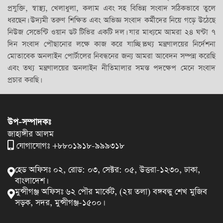
প্রযুক্তি, স্বাস্থ্য, খেলাধুলা, কলাম এবং সহ বিভিন্ন সংবাদ সঠিকভাবে তুলে
ধরছেন। উদ্যমী তরুণ শিক্ষিত এবং অভিজ্ঞ সংবাদ কর্মীদের নিয়ে গড়ে উঠেছে
নিউজ সেভেন্টি ওয়ান ডট টিভির একটি দল। যার মাধ্যমে আমরা ২৪ ঘন্টা ৭
দিন সংবাদ পৌছানোর লক্ষে কাজ করে যাচ্ছি।তথ্য মন্ত্রণালয়ের নির্দেশনা
মোতাবেক অনলাইন পোর্টালের নিবন্ধনের জন্য আমরা আবেদন সম্পন্ন করেছি
এবং তথ্য মন্ত্রণালয়ের অনলাইন নীতিমালার সমস্ত পদক্ষেপ মেনে সংবাদ
প্রচার করছি।
উপ-সম্পাদকঃ
জাহাঙ্গীর আলম
যোগাযোগঃ +৮৮০১৯১৮-৯৯৯৩১৮
হেড অফিসঃ ০২, রোড: ০৩, সেক্টর: ০৫, উত্তরা-১২৩০, ঢাকা,
বাংলাদেশ।
মুন্সীগঞ্জ অফিসঃ ৬২ পৌর মার্কেট, (২য় তলা) বঙ্গবন্ধু শেখ মুজিব
সড়ক, সদর, মুন্সীগঞ্জ-১৫০০।