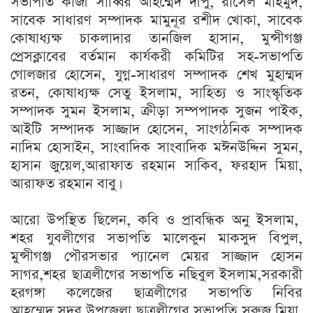
সভাপতি কাজী সাব্বির আহম্মেদ দীপু, রাসেল মাহমুদ,
সাবেক সাধারণ সম্পাদক মামুনূর রশীদ খোকা, সাবেক
কোষাধ্যক্ষ চাকলাদার তানজিল হাসান, মুন্সীগঞ্জ
প্রেসক্লাবের বর্তমান কার্যকরী কমিটির সহ-সভাপতি
গোলজার হোসেন, যুগ্ন-সাধারণ সম্পাদক শেখ মুহাম্মদ
রতন, কোষাধ্যক্ষ সেতু ইসলাম, সাহিত্য ও সাংস্কৃতিক
সম্পাদক সুমন ইসলাম, ক্রীড়া সম্পপাদক সুজন পাইক,
আইটি সম্পাদক সাজ্জাদ হোসেন, সাংগঠনিক সম্পাদক
নাদিম হোসাইন, সাংবাদিক সাংবাদিক মঈনউদ্দিন সুমন,
হাসান জুয়েল,আরাফাত রহমান সাকিব, ফরহাদ মিয়া,
আরাফত রহমান বাবু।
আরো উপস্থিত ছিলেন, কবি ও প্রাবন্ধিক অনু ইসলাম,
শহর যুবলীগের সভাপতি মালেকুন মাকসুদ বিপুল,
মুন্সীগঞ্জ পৌরসভার প্যানেল মেয়র সাজ্জাদ হোসন
সাগর,শহর ছাত্রলীগের সভাপতি নছিবুল ইসলাম,সরকারী
হরগঙ্গা কলেজের ছাত্রলীগের সভাপতি নিবির
আহম্মেদ,সদর উপজেলা ছাত্রলীগের সভাপতি সুরুজ মিয়া,