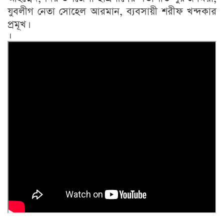
যুবলীগ নেতা সোহেল আরমান, ব্যবসায়ী শরীফ খন্দকার
প্রমূখ।
।