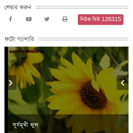
শেয়ার করুন
নিউজ ভিউ 126315
ফটো গ্যালারি
›
‹
সূর্যমূখী ফুল