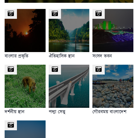
বাংলার প্রকৃতি
ঐতিহাসিক স্থান
সংসদ ভবন
দর্শনীয় স্থান
পদ্মা সেতু
গৌরবময় বাংলাদেশ