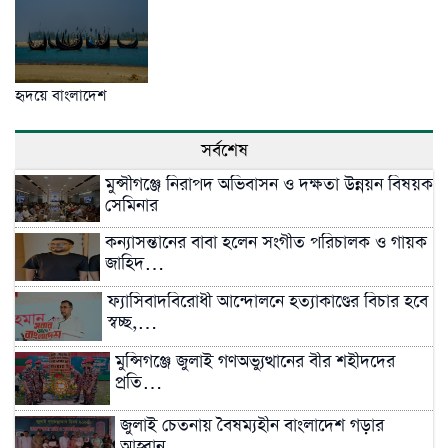
হৃদয়ে বাংলাদেশ
সর্বশেষ
মুন্সীগঞ্জে নিরাপদ অভিবাসন ও দক্ষতা উন্নয়ন বিষয়ক
সেমিনার
কন্যাসন্তানের বাবা হলেন সংগীত পরিচালক ও গায়ক
জাহিদ…
ফ্যাসিবাদবিরোধী আন্দোলনে হত্যাকাণ্ডের বিচার হবে
স্বচ্ছ,…
মুন্সিগঞ্জে জুলাই গণঅভ্যুত্থানের বীর শহীদদের
প্রতি…
জুলাই চেতনায় বৈষম্যহীন বাংলাদেশ গড়ার
আহ্বান