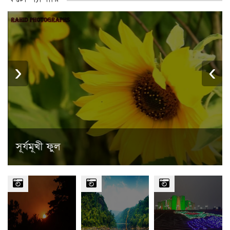
›
‹
সূর্যমূখী ফুল