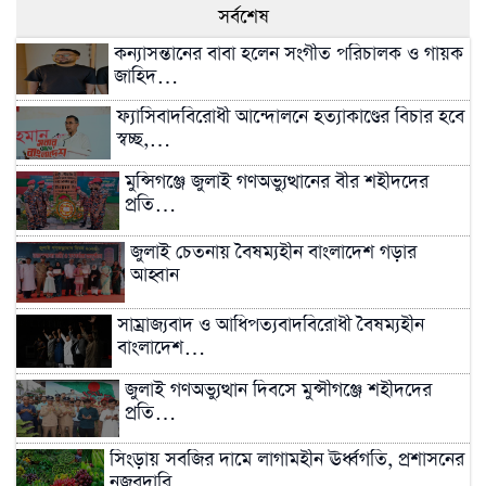
সর্বশেষ
কন্যাসন্তানের বাবা হলেন সংগীত পরিচালক ও গায়ক
জাহিদ…
ফ্যাসিবাদবিরোধী আন্দোলনে হত্যাকাণ্ডের বিচার হবে
স্বচ্ছ,…
মুন্সিগঞ্জে জুলাই গণঅভ্যুত্থানের বীর শহীদদের
প্রতি…
জুলাই চেতনায় বৈষম্যহীন বাংলাদেশ গড়ার
আহ্বান
সাম্রাজ্যবাদ ও আধিপত্যবাদবিরোধী বৈষম্যহীন
বাংলাদেশ…
জুলাই গণঅভ্যুত্থান দিবসে মুন্সীগঞ্জে শহীদদের
প্রতি…
সিংড়ায় সবজির দামে লাগামহীন ঊর্ধ্বগতি, প্রশাসনের
নজরদারি…