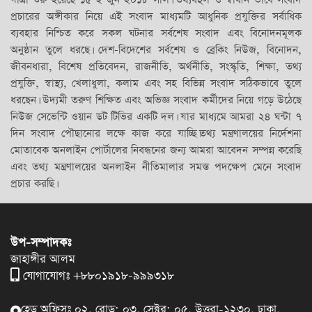
প্রচারের অঙ্গীকার নিয়ে এই সংবাদ মাধ্যমটি আধুনিক প্রযুক্তির সর্বাধিক
ব্যবহার নিশ্চিত করে সকল ঘটনার সর্বশেষ সংবাদ এবং বিনোদনমূলক
অনুষ্ঠান তুলে ধরছে। দেশ-বিদেশের সর্বশেষ ও ব্রেকিং নিউজ, বিনোদন,
জীবনধারা, বিশেষ প্রতিবেদন, রাজনীতি, অর্থনীতি, সংস্কৃতি, শিক্ষা, তথ্য
প্রযুক্তি, স্বাস্থ্য, খেলাধুলা, কলাম এবং সহ বিভিন্ন সংবাদ সঠিকভাবে তুলে
ধরছেন। উদ্যমী তরুণ শিক্ষিত এবং অভিজ্ঞ সংবাদ কর্মীদের নিয়ে গড়ে উঠেছে
নিউজ সেভেন্টি ওয়ান ডট টিভির একটি দল। যার মাধ্যমে আমরা ২৪ ঘন্টা ৭
দিন সংবাদ পৌছানোর লক্ষে কাজ করে যাচ্ছি।তথ্য মন্ত্রণালয়ের নির্দেশনা
মোতাবেক অনলাইন পোর্টালের নিবন্ধনের জন্য আমরা আবেদন সম্পন্ন করেছি
এবং তথ্য মন্ত্রণালয়ের অনলাইন নীতিমালার সমস্ত পদক্ষেপ মেনে সংবাদ
প্রচার করছি।
উপ-সম্পাদকঃ
জাহাঙ্গীর আলম
যোগাযোগঃ +৮৮০১৯১৮-৯৯৯৩১৮
হেড অফিসঃ ০২, রোড: ০৩, সেক্টর: ০৫, উত্তরা-১২৩০, ঢাকা,