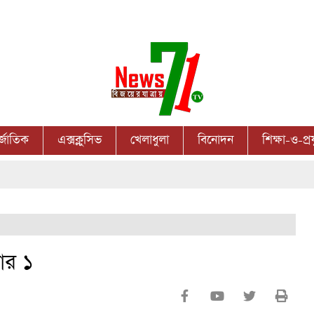
র্জাতিক
এক্সক্লুসিভ
খেলাধুলা
বিনোদন
শিক্ষা-ও-প্রয
তার ১