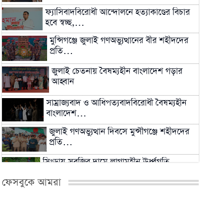
ফ্যাসিবাদবিরোধী আন্দোলনে হত্যাকাণ্ডের বিচার
হবে স্বচ্ছ,…
মুন্সিগঞ্জে জুলাই গণঅভ্যুত্থানের বীর শহীদদের
প্রতি…
জুলাই চেতনায় বৈষম্যহীন বাংলাদেশ গড়ার
আহ্বান
সাম্রাজ্যবাদ ও আধিপত্যবাদবিরোধী বৈষম্যহীন
বাংলাদেশ…
জুলাই গণঅভ্যুত্থান দিবসে মুন্সীগঞ্জে শহীদদের
প্রতি…
সিংড়ায় সবজির দামে লাগামহীন ঊর্ধ্বগতি,
প্রশাসনের নজরদারি…
ফেসবুকে আমরা
২০২৬ সালের মধ্যেই বন্ধ শিল্পকারখানা চালুর
প্রক্রিয়া…
মিরকাদিমের সাবেক ছাত্রদল নেতা ও বিএনপি