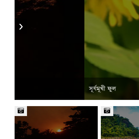
›
সূর্যমূখী ফুল