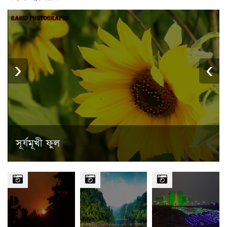
›
‹
সূর্যমূখী ফুল