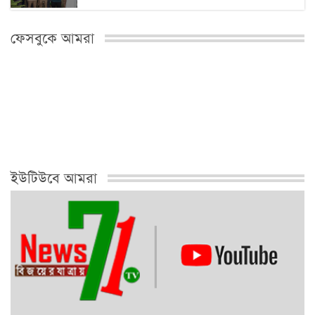
সিংড়ায় সবজির দামে লাগামহীন ঊর্ধ্বগতি, প্রশাসনের
ফেসবুকে আমরা
নজরদারি…
২০২৬ সালের মধ্যেই বন্ধ শিল্পকারখানা চালুর
প্রক্রিয়া…
মিরকাদিমের সাবেক ছাত্রদল নেতা ও বিএনপি নেতা
মফিজুল…
ইউটিউবে আমরা