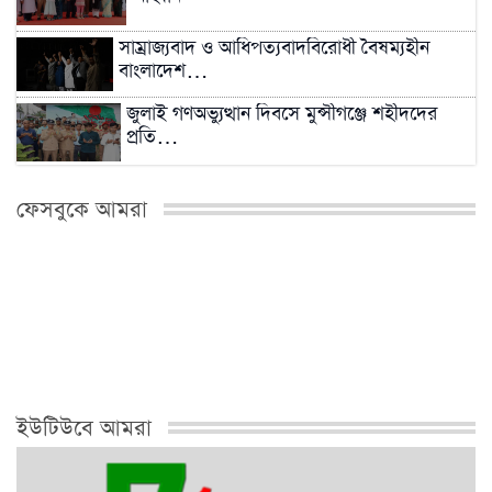
সাম্রাজ্যবাদ ও আধিপত্যবাদবিরোধী বৈষম্যহীন
বাংলাদেশ…
জুলাই গণঅভ্যুত্থান দিবসে মুন্সীগঞ্জে শহীদদের
প্রতি…
সিংড়ায় সবজির দামে লাগামহীন ঊর্ধ্বগতি, প্রশাসনের
ফেসবুকে আমরা
নজরদারি…
২০২৬ সালের মধ্যেই বন্ধ শিল্পকারখানা চালুর
প্রক্রিয়া…
মিরকাদিমের সাবেক ছাত্রদল নেতা ও বিএনপি নেতা
মফিজুল…
ইউটিউবে আমরা