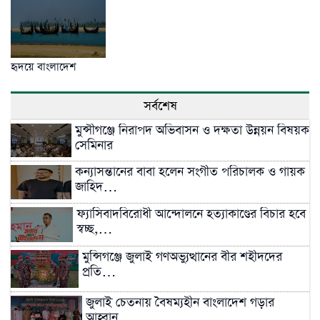
হৃদয়ে বাংলাদেশ
সর্বশেষ
মুন্সীগঞ্জে নিরাপদ অভিবাসন ও দক্ষতা উন্নয়ন বিষয়ক
সেমিনার
কন্যাসন্তানের বাবা হলেন সংগীত পরিচালক ও গায়ক
জাহিদ…
ফ্যাসিবাদবিরোধী আন্দোলনে হত্যাকাণ্ডের বিচার হবে
স্বচ্ছ,…
মুন্সিগঞ্জে জুলাই গণঅভ্যুত্থানের বীর শহীদদের
প্রতি…
জুলাই চেতনায় বৈষম্যহীন বাংলাদেশ গড়ার
আহ্বান