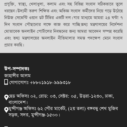
প্রযুক্তি, স্বাস্থ্য, খেলাধুলা, কলাম এবং সহ বিভিন্ন সংবাদ সঠিকভাবে তুলে
ধরছেন। উদ্যমী তরুণ শিক্ষিত এবং অভিজ্ঞ সংবাদ কর্মীদের নিয়ে গড়ে উঠেছে
নিউজ সেভেন্টি ওয়ান ডট টিভির একটি দল। যার মাধ্যমে আমরা ২৪ ঘন্টা ৭
দিন সংবাদ পৌছানোর লক্ষে কাজ করে যাচ্ছি।তথ্য মন্ত্রণালয়ের নির্দেশনা
মোতাবেক অনলাইন পোর্টালের নিবন্ধনের জন্য আমরা আবেদন সম্পন্ন করেছি
এবং তথ্য মন্ত্রণালয়ের অনলাইন নীতিমালার সমস্ত পদক্ষেপ মেনে সংবাদ
প্রচার করছি।
উপ-সম্পাদকঃ
জাহাঙ্গীর আলম
যোগাযোগঃ +৮৮০১৯১৮-৯৯৯৩১৮
হেড অফিসঃ ০২, রোড: ০৩, সেক্টর: ০৫, উত্তরা-১২৩০, ঢাকা,
বাংলাদেশ।
মুন্সীগঞ্জ অফিসঃ ৬২ পৌর মার্কেট, (২য় তলা) বঙ্গবন্ধু শেখ মুজিব
সড়ক, সদর, মুন্সীগঞ্জ-১৫০০।