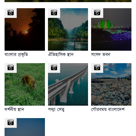
বাংলার প্রকৃতি
ঐতিহাসিক স্থান
সংসদ ভবন
দর্শনীয় স্থান
পদ্মা সেতু
গৌরবময় বাংলাদেশ