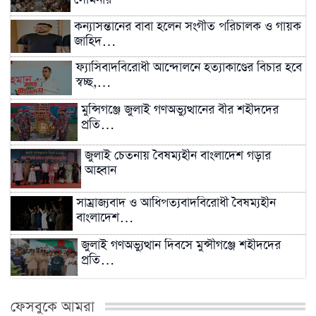
কন্যাসন্তানের বাবা হলেন সংগীত পরিচালক ও গায়ক
জাহিদ…
ফ্যাসিবাদবিরোধী আন্দোলনে হত্যাকাণ্ডের বিচার হবে
স্বচ্ছ,…
মুন্সিগঞ্জে জুলাই গণঅভ্যুত্থানের বীর শহীদদের
প্রতি…
জুলাই চেতনায় বৈষম্যহীন বাংলাদেশ গড়ার
আহ্বান
সাম্রাজ্যবাদ ও আধিপত্যবাদবিরোধী বৈষম্যহীন
বাংলাদেশ…
জুলাই গণঅভ্যুত্থান দিবসে মুন্সীগঞ্জে শহীদদের
প্রতি…
সিংড়ায় সবজির দামে লাগামহীন ঊর্ধ্বগতি, প্রশাসনের
ফেসবুকে আমরা
নজরদারি…