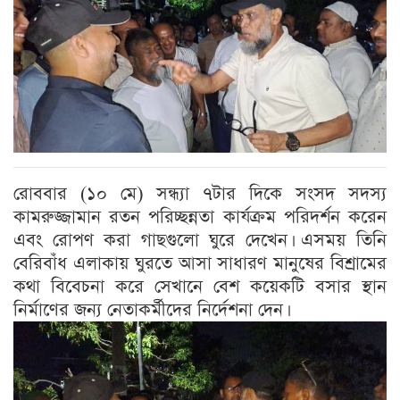
রোববার (১০ মে) সন্ধ্যা ৭টার দিকে সংসদ সদস্য
কামরুজ্জামান রতন পরিচ্ছন্নতা কার্যক্রম পরিদর্শন করেন
এবং রোপণ করা গাছগুলো ঘুরে দেখেন। এসময় তিনি
বেরিবাঁধ এলাকায় ঘুরতে আসা সাধারণ মানুষের বিশ্রামের
কথা বিবেচনা করে সেখানে বেশ কয়েকটি বসার স্থান
নির্মাণের জন্য নেতাকর্মীদের নির্দেশনা দেন।