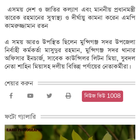
এসময় দেশ ও জাতির কল্যাণ এবং মাননীয় প্রধানমন্ত্রী
তারেক রহমানের সুস্বাস্থ্য ও দীর্ঘায়ু কামনা করেন এমপি
কামরুজ্জামান রতন
এ সময় আরও উপস্থিত ছিলেন মুন্সিগঞ্জ সদর উপজেলা
নির্বাহী কর্মকর্তা মাসুদুর রহমান, মুন্সিগঞ্জ সদর থানার
অফিসার ইনচার্জ, সাবেক কাউন্সিলর লিটন মিয়া, যুবদল
নেতা শাহিন মিয়াসহ দলীয় বিভিন্ন পর্যায়ের নেতাকর্মীরা।
শেয়ার করুন
নিউজ ভিউ 1008
ফটো গ্যালারি