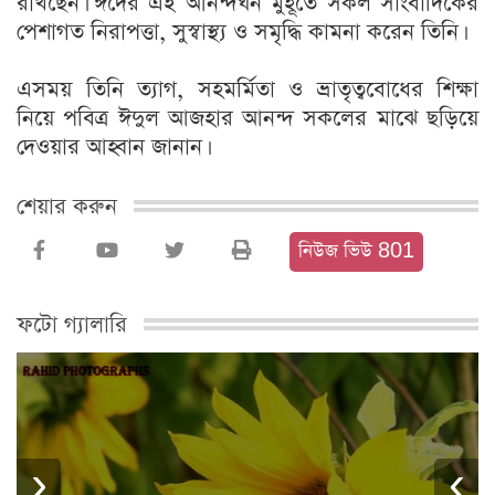
রাখছেন। ঈদের এই আনন্দঘন মুহূর্তে সকল সাংবাদিকের
পেশাগত নিরাপত্তা, সুস্বাস্থ্য ও সমৃদ্ধি কামনা করেন তিনি।
এসময় তিনি ত্যাগ, সহমর্মিতা ও ভ্রাতৃত্ববোধের শিক্ষা
নিয়ে পবিত্র ঈদুল আজহার আনন্দ সকলের মাঝে ছড়িয়ে
দেওয়ার আহ্বান জানান।
শেয়ার করুন
নিউজ ভিউ 801
ফটো গ্যালারি
›
‹