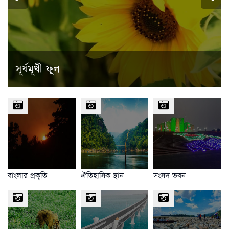
সূর্যমূখী ফুল
বাংলার প্রকৃতি
ঐতিহাসিক স্থান
সংসদ ভবন