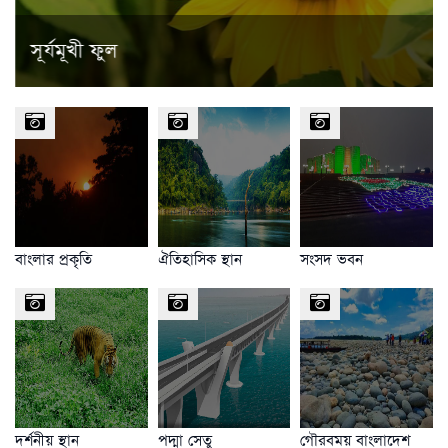
সূর্যমূখী ফুল
বাংলার প্রকৃতি
ঐতিহাসিক স্থান
সংসদ ভবন
দর্শনীয় স্থান
পদ্মা সেতু
গৌরবময় বাংলাদেশ