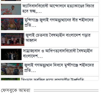
ফ্যাসিবাদবিরোধী আন্দোলনে হত্যাকাণ্ডের বিচার
হবে স্বচ্ছ,…
মুন্সিগঞ্জে জুলাই গণঅভ্যুত্থানের বীর শহীদদের
প্রতি…
জুলাই চেতনায় বৈষম্যহীন বাংলাদেশ গড়ার
আহ্বান
সাম্রাজ্যবাদ ও আধিপত্যবাদবিরোধী বৈষম্যহীন
বাংলাদেশ…
জুলাই গণঅভ্যুত্থান দিবসে মুন্সীগঞ্জে শহীদদের
প্রতি…
সিংড়ায় সবজির দামে লাগামহীন ঊর্ধ্বগতি,
প্রশাসনের নজরদারি…
ফেসবুকে আমরা
২০২৬ সালের মধ্যেই বন্ধ শিল্পকারখানা চালুর
প্রক্রিয়া…
মিরকাদিমের সাবেক ছাত্রদল নেতা ও বিএনপি