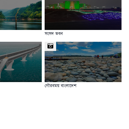
সংসদ ভবন
গৌরবময় বাংলাদেশ