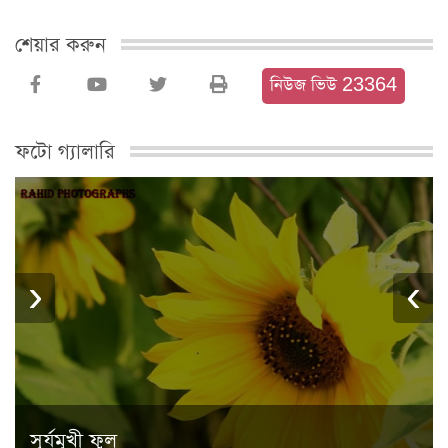
শেয়ার করুন
নিউজ ভিউ 23364
ফটো গ্যালারি
›
‹
সূর্যমূখী ফুল