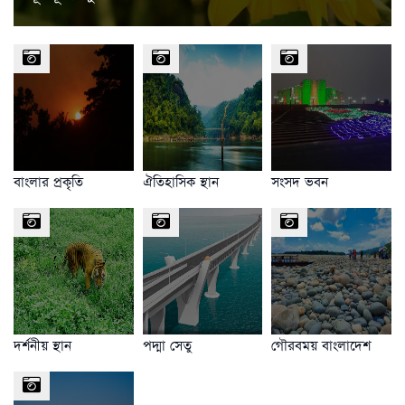
বাংলার প্রকৃতি
ঐতিহাসিক স্থান
সংসদ ভবন
দর্শনীয় স্থান
পদ্মা সেতু
গৌরবময় বাংলাদেশ