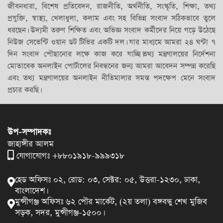
জীবনধারা, বিশেষ প্রতিবেদন, রাজনীতি, অর্থনীতি, সংস্কৃতি, শিক্ষা, তথ্য
প্রযুক্তি, স্বাস্থ্য, খেলাধুলা, কলাম এবং সহ বিভিন্ন সংবাদ সঠিকভাবে তুলে
ধরছেন। উদ্যমী তরুণ শিক্ষিত এবং অভিজ্ঞ সংবাদ কর্মীদের নিয়ে গড়ে উঠেছে
নিউজ সেভেন্টি ওয়ান ডট টিভির একটি দল। যার মাধ্যমে আমরা ২৪ ঘন্টা ৭
দিন সংবাদ পৌছানোর লক্ষে কাজ করে যাচ্ছি।তথ্য মন্ত্রণালয়ের নির্দেশনা
মোতাবেক অনলাইন পোর্টালের নিবন্ধনের জন্য আমরা আবেদন সম্পন্ন করেছি
এবং তথ্য মন্ত্রণালয়ের অনলাইন নীতিমালার সমস্ত পদক্ষেপ মেনে সংবাদ
প্রচার করছি।
উপ-সম্পাদকঃ
জাহাঙ্গীর আলম
যোগাযোগঃ +৮৮০১৯১৮-৯৯৯৩১৮
হেড অফিসঃ ০২, রোড: ০৩, সেক্টর: ০৫, উত্তরা-১২৩০, ঢাকা,
বাংলাদেশ।
মুন্সীগঞ্জ অফিসঃ ৬২ পৌর মার্কেট, (২য় তলা) বঙ্গবন্ধু শেখ মুজিব
সড়ক, সদর, মুন্সীগঞ্জ-১৫০০।