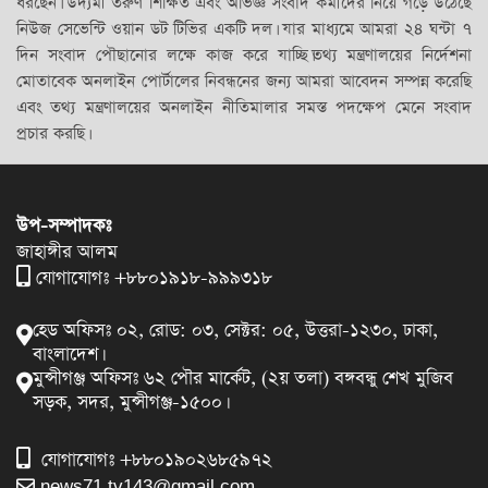
ধরছেন। উদ্যমী তরুণ শিক্ষিত এবং অভিজ্ঞ সংবাদ কর্মীদের নিয়ে গড়ে উঠেছে
নিউজ সেভেন্টি ওয়ান ডট টিভির একটি দল। যার মাধ্যমে আমরা ২৪ ঘন্টা ৭
দিন সংবাদ পৌছানোর লক্ষে কাজ করে যাচ্ছি।তথ্য মন্ত্রণালয়ের নির্দেশনা
মোতাবেক অনলাইন পোর্টালের নিবন্ধনের জন্য আমরা আবেদন সম্পন্ন করেছি
এবং তথ্য মন্ত্রণালয়ের অনলাইন নীতিমালার সমস্ত পদক্ষেপ মেনে সংবাদ
প্রচার করছি।
উপ-সম্পাদকঃ
জাহাঙ্গীর আলম
যোগাযোগঃ +৮৮০১৯১৮-৯৯৯৩১৮
হেড অফিসঃ ০২, রোড: ০৩, সেক্টর: ০৫, উত্তরা-১২৩০, ঢাকা,
বাংলাদেশ।
মুন্সীগঞ্জ অফিসঃ ৬২ পৌর মার্কেট, (২য় তলা) বঙ্গবন্ধু শেখ মুজিব
সড়ক, সদর, মুন্সীগঞ্জ-১৫০০।
যোগাযোগঃ +৮৮০১৯০২৬৮৫৯৭২
news71.tv143@gmail.com