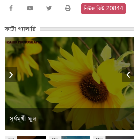
নিউজ ভিউ 20844
ফটো গ্যালারি
›
‹
সূর্যমূখী ফুল