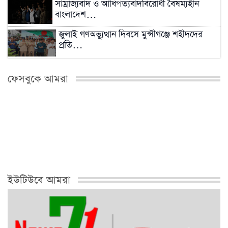
সাম্রাজ্যবাদ ও আধিপত্যবাদবিরোধী বৈষম্যহীন
বাংলাদেশ…
জুলাই গণঅভ্যুত্থান দিবসে মুন্সীগঞ্জে শহীদদের
প্রতি…
সিংড়ায় সবজির দামে লাগামহীন ঊর্ধ্বগতি, প্রশাসনের
ফেসবুকে আমরা
নজরদারি…
২০২৬ সালের মধ্যেই বন্ধ শিল্পকারখানা চালুর
প্রক্রিয়া…
মিরকাদিমের সাবেক ছাত্রদল নেতা ও বিএনপি নেতা
মফিজুল…
ইউটিউবে আমরা