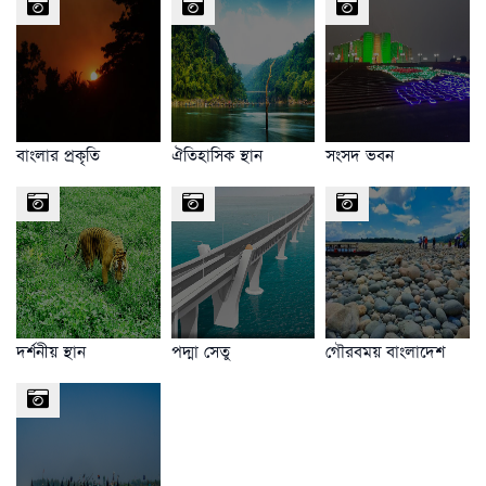
বাংলার প্রকৃতি
ঐতিহাসিক স্থান
সংসদ ভবন
দর্শনীয় স্থান
পদ্মা সেতু
গৌরবময় বাংলাদেশ