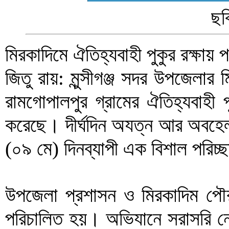
ছব
মিরকাদিমে ঐতিহ্যবাহী পুকুর রক্ষায
জিতু রায়: মুন্সীগঞ্জ সদর উপজেলার 
রামগোপালপুর গ্রামের ঐতিহ্যবাহী 
করেছে। দীর্ঘদিন অযত্ন আর অবহেলা
(০৯ মে) দিনব্যাপী এক বিশাল পরিচ
উপজেলা প্রশাসন ও মিরকাদিম প
পরিচালিত হয়। অভিযানে সরাসরি নে