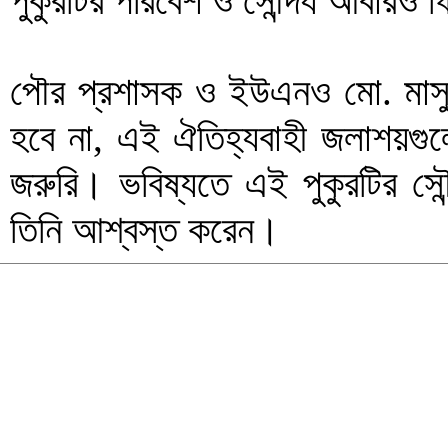
পুকুরটির পরিবেশ ও সৌন্দর্য আবার
পৌর প্রশাসক ও ইউএনও মো. মাসুদ
হবে না, এই ঐতিহ্যবাহী জলাশয়গুল
জরুরি। ভবিষ্যতে এই পুকুরটির সৌন
তিনি আশ্বস্ত করেন।