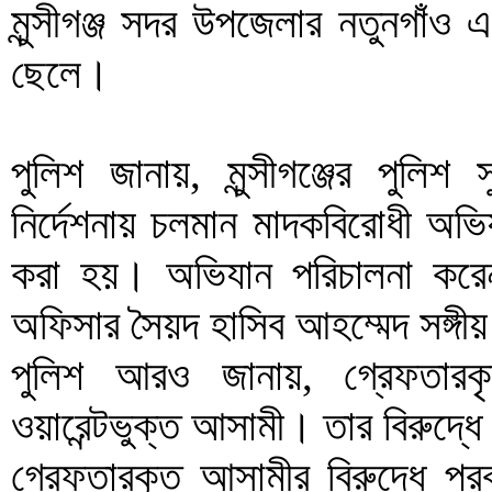
মুন্সীগঞ্জ সদর উপজেলার নতুনগাঁও
ছেলে।
পুলিশ জানায়, মুন্সীগঞ্জের পুল
নির্দেশনায় চলমান মাদকবিরোধী অভ
করা হয়। অভিযান পরিচালনা করেন মু
অফিসার সৈয়দ হাসিব আহম্মেদ সঙ্গী
পুলিশ আরও জানায়, গ্রেফতারক
ওয়ারেন্টভুক্ত আসামী। তার বিরুদ্ধে
গ্রেফতারকৃত আসামীর বিরুদ্ধে পরব