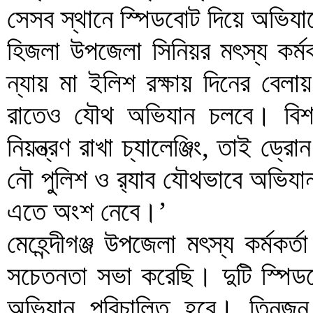
সেসব স্থানে স্পিডবোট দিয়ে অভিযা
হিজলা উপজেলা সিনিয়র মৎস্য কর্মক
ন্যায় মা ইলিশ রক্ষায় দিনের বেল
রাতেও যৌথ অভিযান চলবে। বিশ
নিয়ন্ত্রণ রাখা চ্যালেঞ্জিং, তাই ড্রো
নৌ পুলিশ ও র‌্যাব যৌথভাবে অভিযা
এতে অংশ নেবে।’
মেহেন্দীগঞ্জ উপজেলা মৎস্য কর্মকর
সচেতনতা সভা করেছি। দুটি স্পিডবো
অভিযান পরিচালিত হবে। তিনজন নির